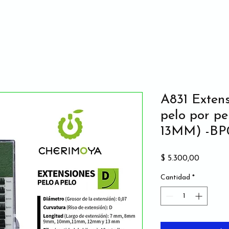
A831 Exten
pelo por pe
13MM) -BP
Precio
$ 5.300,00
Cantidad
*