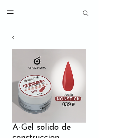
A-Gel solido de
construccion