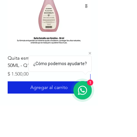
Quita esmalte Coldrose con Keratina
Primer Non Acide 15
¿Cómo podemos ayudarte?
50ML - Q18
Precio
$ 6.000,00
Precio
$ 1.500,00
1
Agregar al carrito
Grupo Glam