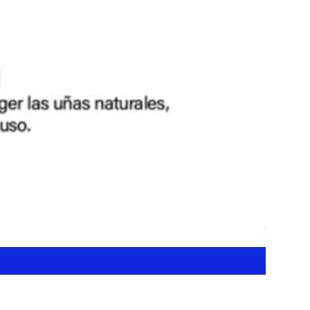
Primer N
Precio
$ 6.000,0